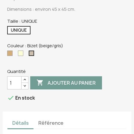
Dimensions : environ 45 x 45 cm.
Taille : UNIQUE
UNIQUE
Couleur : Bizet (beige/gris)
Solognote
Ecru
Bizet
(beige/roux)
(beige/gris)
Quantité

AJOUTER AU PANIER

En stock
Détails
Référence